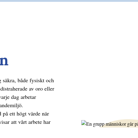
en
 säkra, både fysiskt och
 distraherade av oro eller
varje dag arbetar
randemiljö.
d på ett högt värde när
isar att vårt arbete har