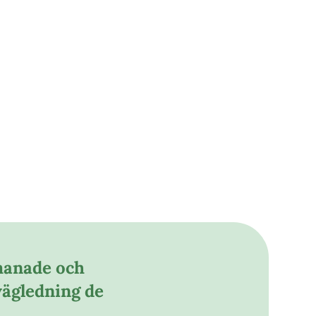
tmanade och
vägledning de